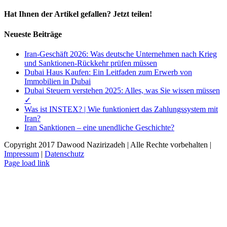
Hat Ihnen der Artikel gefallen? Jetzt teilen!
Facebook
X
LinkedIn
E-
Neueste Beiträge
Mail
Iran-Geschäft 2026: Was deutsche Unternehmen nach Krieg
und Sanktionen-Rückkehr prüfen müssen
Dubai Haus Kaufen: Ein Leitfaden zum Erwerb von
Immobilien in Dubai
Dubai Steuern verstehen 2025: Alles, was Sie wissen müssen
✓
Was ist INSTEX? | Wie funktioniert das Zahlungssystem mit
Iran?
Iran Sanktionen – eine unendliche Geschichte?
Copyright 2017 Dawood Nazirizadeh | Alle Rechte vorbehalten |
Impressum
|
Datenschutz
Facebook
LinkedIn
Xing
E-
Page load link
Mail
Nach
oben