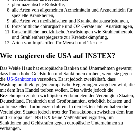
pharmazeutische Rohstoffe,
alle Arten von allgemeinen Arzneimitteln und Arzneimitteln für
spezielle Krankheiten,
alle Arten von medizinischen und Krankenhausausrüstungen,
fortschrittliche chirurgische und OP-Geräte und -Ausrüstungen,
fortschrittliche medizinische Ausrüstungen wie Strahlentherapie
und Strahlentherapiegeräte zur Krebsbekämpfung,
Arten von Impfstoffen für Mensch und Tier etc.
Wie reagieren die USA auf INSTEX?
Das Weiße Haus hat europäische Banken und Unternehmen gewarnt,
dass ihnen hohe Geldstrafen und Sanktionen drohen, wenn sie gegen
die
US-Sanktionen
verstoßen. Es ist jedoch zweifelhaft, dass
Washington direkt gegen europäische Regierungen vorgehen wird, die
mit dem Iran Handel treiben wollen. Dies würde jedoch die
Beziehungen zu den wichtigsten Verbündeten der Vereinigten Staaten,
Deutschland, Frankreich und Großbritannien, erheblich belasten und
zu finanziellen Turbulenzen führen. In den letzten Jahren haben die
Vereinigten Staaten jedoch trotz der Transaktionen zwischen dem Iran
und Europa über INSTEX keine Maßnahmen ergriffen, um
Sanktionen und Geldstrafen gegen europäische Unternehmen zu
verhängen.