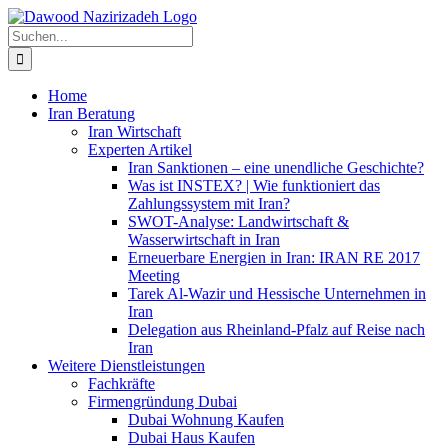
Zum
Facebook
LinkedIn
Xing
E-
Inhalt
Mail
Suche
springen
nach:
Home
Iran Beratung
Iran Wirtschaft
Experten Artikel
Iran Sanktionen – eine unendliche Geschichte?
Was ist INSTEX? | Wie funktioniert das
Zahlungssystem mit Iran?
SWOT-Analyse: Landwirtschaft &
Wasserwirtschaft in Iran
Erneuerbare Energien in Iran: IRAN RE 2017
Meeting
Tarek Al-Wazir und Hessische Unternehmen in
Iran
Delegation aus Rheinland-Pfalz auf Reise nach
Iran
Weitere Dienstleistungen
Fachkräfte
Firmengründung Dubai
Dubai Wohnung Kaufen
Dubai Haus Kaufen