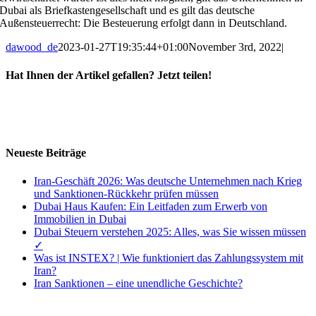
Dubai als Briefkastengesellschaft und es gilt das deutsche
Außensteuerrecht: Die Besteuerung erfolgt dann in Deutschland.
dawood_de
2023-01-27T19:35:44+01:00
November 3rd, 2022
|
Hat Ihnen der Artikel gefallen? Jetzt teilen!
Facebook
X
LinkedIn
E-
Mail
Neueste Beiträge
Iran-Geschäft 2026: Was deutsche Unternehmen nach Krieg
und Sanktionen-Rückkehr prüfen müssen
Dubai Haus Kaufen: Ein Leitfaden zum Erwerb von
Immobilien in Dubai
Dubai Steuern verstehen 2025: Alles, was Sie wissen müssen
✓
Was ist INSTEX? | Wie funktioniert das Zahlungssystem mit
Iran?
Iran Sanktionen – eine unendliche Geschichte?