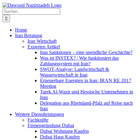
Zum
Facebook
LinkedIn
Xing
E-
Inhalt
Mail
Suche
springen
nach:
Home
Iran Beratung
Iran Wirtschaft
Experten Artikel
Iran Sanktionen – eine unendliche Geschichte?
Was ist INSTEX? | Wie funktioniert das
Zahlungssystem mit Iran?
SWOT-Analyse: Landwirtschaft &
Wasserwirtschaft in Iran
Erneuerbare Energien in Iran: IRAN RE 2017
Meeting
Tarek Al-Wazir und Hessische Unternehmen in
Iran
Delegation aus Rheinland-Pfalz auf Reise nach
Iran
Weitere Dienstleistungen
Fachkräfte
Firmengründung Dubai
Dubai Wohnung Kaufen
Dubai Haus Kaufen