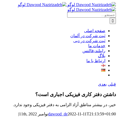
Facebook
LinkedIn
Xing
Skip
پست
to
الکترونیک
content
جستجو
برای:
صفحه اصلی
ثبت شرکت در آلمان
ثبت شرکت در دبی
خدمات ما
راینلند-فالتس
بلاگ
ارتباط با ما
قبلی
بعدی
داشتن دفتر کاری فیزیکی اجباری است؟
خیر، در بیشتر مناطق آزاد الزامی به دفتر فیزیکی وجود ندارد.
2022-11-11T21:13:59+01:00
dawood_de
نوامبر 11th, 2022
|